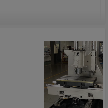
ifrelenmiş medya; jiroskop ; resim içinde resim "allowfullscreen>
 SINO VMC'den yeterli geri bildirim toplayan SINO bağımsız Ar-Ge
Birim
mm
kilogram
Birim