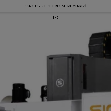
V8P YÜKSEK HIZLI DIKEY IŞLEME MERKEZI
1
/
5