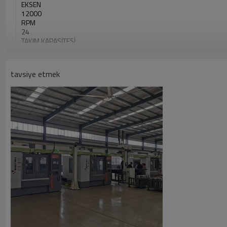
EKSEN
12000
RPM
24
TAKIM KAPASİTESİ
tavsiye etmek
<iframe width = "100%" height = "400" src = "https://www.youtube.
</iframe>
V8P Yüksek Sertlik İyi Doğruluk Dikey İşleme Merkezi
P serisi, sağlamlık ve doğruluk konusundaki entegre işleme performa
departmanı tarafından tasarlanmıştır.
PDF olarak indir
Ürün Detaylı Parametreler
Makine Modeli: V8P
Tablo
çalışma boyutu
Maks. Alan sayısı yükleme kapasitesi
Seyahat