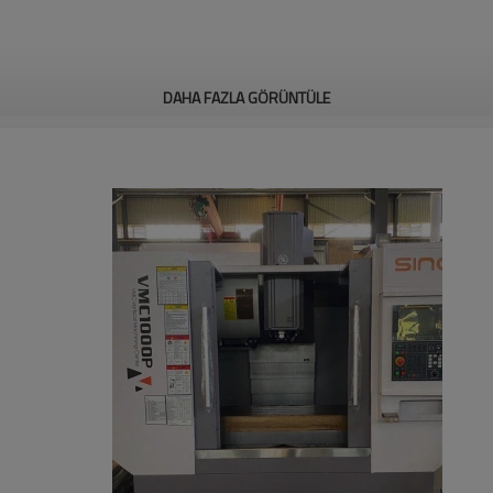
DAHA FAZLA GÖRÜNTÜLE
com/embed/-BE-E1XM4Hc" frameborder = "0" allow = "ivme ölçer; autoplay; ş
nsı nedeniyle en çok satan makine serisidir. Piyasadaki yaklaşık 10000 set
Değer
1000 x 500
500
Değer